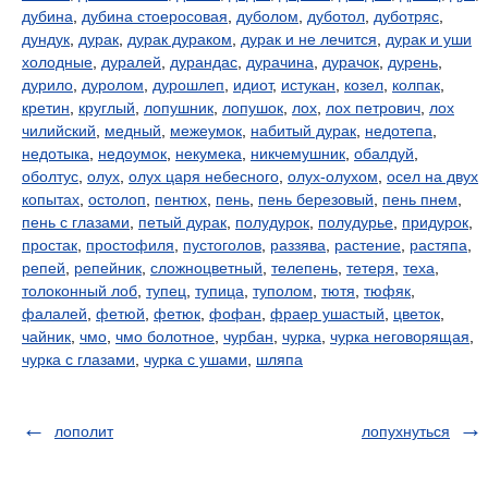
дубина
,
дубина стоеросовая
,
дуболом
,
дуботол
,
дуботряс
,
дундук
,
дурак
,
дурак дураком
,
дурак и не лечится
,
дурак и уши
холодные
,
дуралей
,
дурандас
,
дурачина
,
дурачок
,
дурень
,
дурило
,
дуролом
,
дурошлеп
,
идиот
,
истукан
,
козел
,
колпак
,
кретин
,
круглый
,
лопушник
,
лопушок
,
лох
,
лох петрович
,
лох
чилийский
,
медный
,
межеумок
,
набитый дурак
,
недотепа
,
недотыка
,
недоумок
,
некумека
,
никчемушник
,
обалдуй
,
оболтус
,
олух
,
олух царя небесного
,
олух-олухом
,
осел на двух
копытах
,
остолоп
,
пентюх
,
пень
,
пень березовый
,
пень пнем
,
пень с глазами
,
петый дурак
,
полудурок
,
полудурье
,
придурок
,
простак
,
простофиля
,
пустоголов
,
раззява
,
растение
,
растяпа
,
репей
,
репейник
,
сложноцветный
,
телепень
,
тетеря
,
теха
,
толоконный лоб
,
тупец
,
тупица
,
туполом
,
тютя
,
тюфяк
,
фалалей
,
фетюй
,
фетюк
,
фофан
,
фраер ушастый
,
цветок
,
чайник
,
чмо
,
чмо болотное
,
чурбан
,
чурка
,
чурка неговорящая
,
чурка с глазами
,
чурка с ушами
,
шляпа
лополит
лопухнуться