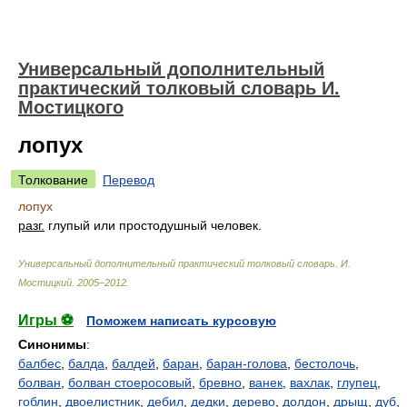
Универсальный дополнительный
практический толковый словарь И.
Мостицкого
лопух
Толкование
Перевод
лопух
разг.
глупый или простодушный человек.
Универсальный дополнительный практический толковый словарь
.
И.
Мостицкий
.
2005–2012
.
Игры ⚽
Поможем написать курсовую
Синонимы
:
балбес
,
балда
,
балдей
,
баран
,
баран-голова
,
бестолочь
,
болван
,
болван стоеросовый
,
бревно
,
ванек
,
вахлак
,
глупец
,
гоблин
,
двоелистник
,
дебил
,
дедки
,
дерево
,
долдон
,
дрыщ
,
дуб
,