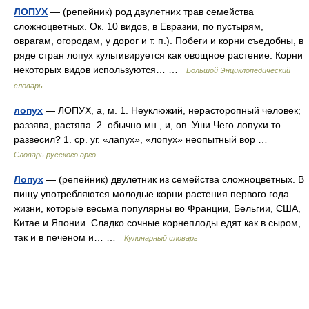
ЛОПУХ
— (репейник) род двулетних трав семейства
сложноцветных. Ок. 10 видов, в Евразии, по пустырям,
оврагам, огородам, у дорог и т. п.). Побеги и корни съедобны, в
ряде стран лопух культивируется как овощное растение. Корни
некоторых видов используются… …
Большой Энциклопедический
словарь
лопух
— ЛОПУХ, а, м. 1. Неуклюжий, нерасторопный человек;
раззява, растяпа. 2. обычно мн., и, ов. Уши Чего лопухи то
развесил? 1. ср. уг. «лапух», «лопух» неопытный вор …
Словарь русского арго
Лопух
— (репейник) двулетник из семейства сложноцветных. В
пищу употребляются молодые корни растения первого года
жизни, которые весьма популярны во Франции, Бельгии, США,
Китае и Японии. Сладко сочные корнеплоды едят как в сыром,
так и в печеном и… …
Кулинарный словарь