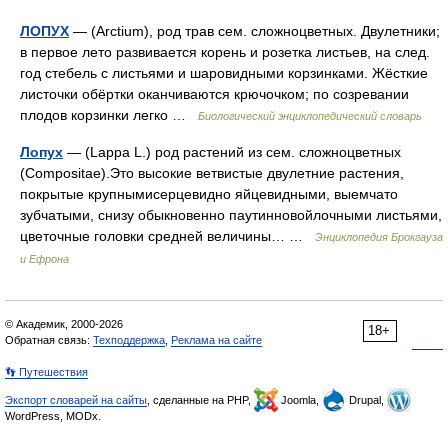
ЛОПУХ
— (Arctium), род трав сем. сложноцветных. Двулетники;
в первое лето развивается корень и розетка листьев, на след.
год стебель с листьями и шаровидными корзинками. Жёсткие
листочки обёртки оканчиваются крючочком; по созревании
плодов корзинки легко …
Биологический энциклопедический словарь
Лопух
— (Lappa L.) род растений из сем. сложноцветных
(Compositae).Это высокие ветвистые двулетние растения,
покрытые крупнымисерцевидно яйцевидными, выемчато
зубчатыми, снизу обыкновенно паутинновойлочными листьями,
цветочные головки средней величины… …
Энциклопедия Брокгауза
и Ефрона
© Академик, 2000-2026
18+
Обратная связь:
Техподдержка
,
Реклама на сайте
👣 Путешествия
Экспорт словарей на сайты
, сделанные на PHP,
Joomla,
Drupal,
WordPress, MODx.