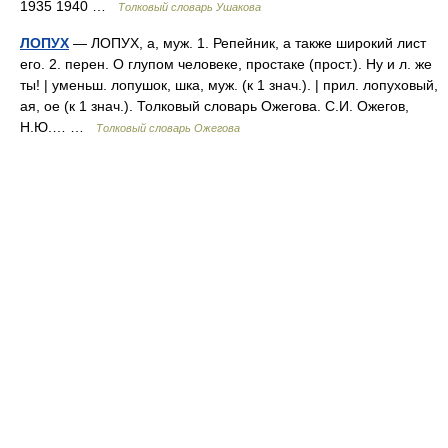
1935 1940 …
Толковый словарь Ушакова
ЛОПУХ
— ЛОПУХ, а, муж. 1. Репейник, а также широкий лист
его. 2. перен. О глупом человеке, простаке (прост.). Ну и л. же
ты! | уменьш. лопушок, шка, муж. (к 1 знач.). | прил. лопуховый,
ая, ое (к 1 знач.). Толковый словарь Ожегова. С.И. Ожегов,
Н.Ю.… …
Толковый словарь Ожегова